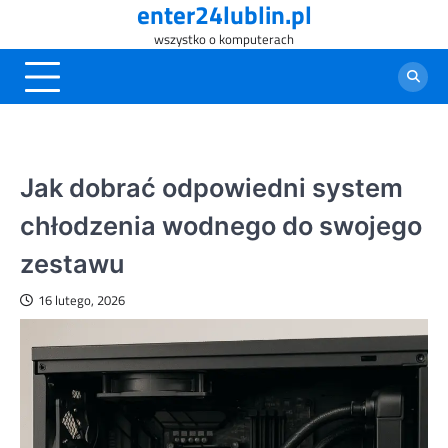
enter24lublin.pl
Skip
to
wszystko o komputerach
content
Jak dobrać odpowiedni system
chłodzenia wodnego do swojego
zestawu
16 lutego, 2026