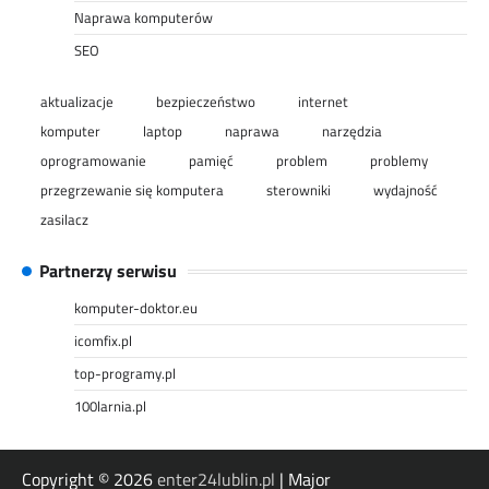
Naprawa komputerów
SEO
aktualizacje
bezpieczeństwo
internet
komputer
laptop
naprawa
narzędzia
oprogramowanie
pamięć
problem
problemy
przegrzewanie się komputera
sterowniki
wydajność
zasilacz
Partnerzy serwisu
komputer-doktor.eu
icomfix.pl
top-programy.pl
100larnia.pl
Copyright © 2026
enter24lublin.pl
| Major