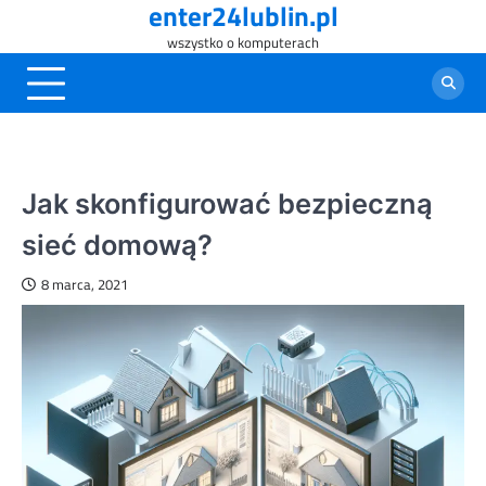
enter24lublin.pl
Skip
to
wszystko o komputerach
content
Jak skonfigurować bezpieczną
sieć domową?
8 marca, 2021