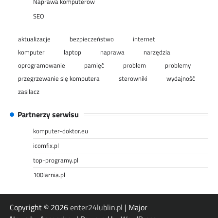
Naprawa komputerów
SEO
aktualizacje
bezpieczeństwo
internet
komputer
laptop
naprawa
narzędzia
oprogramowanie
pamięć
problem
problemy
przegrzewanie się komputera
sterowniki
wydajność
zasilacz
Partnerzy serwisu
komputer-doktor.eu
icomfix.pl
top-programy.pl
100larnia.pl
Copyright © 2026
enter24lublin.pl
| Major