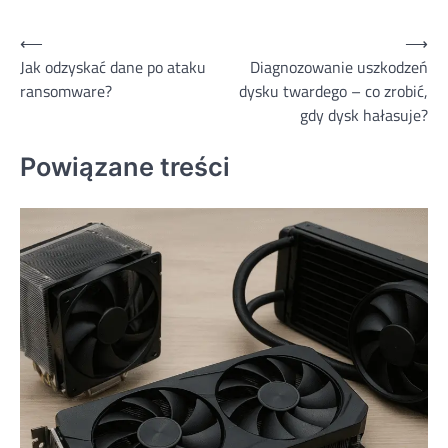
Nawigacja
⟵
⟶
Jak odzyskać dane po ataku
Diagnozowanie uszkodzeń
wpisu
ransomware?
dysku twardego – co zrobić,
gdy dysk hałasuje?
Powiązane treści